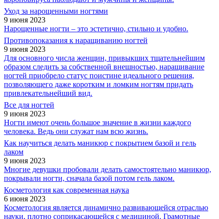
Уход за нарощенными ногтями
9 июня 2023
Нарощенные ногти – это эстетично, стильно и удобно.
Противопоказания к наращиванию ногтей
9 июня 2023
Для основного числа женщин, привыкших тщательнейшим
образом следить за собственной внешностью, наращивание
ногтей приобрело статус поистине идеального решения,
позволяющего даже коротким и ломким ногтям придать
привлекательнейший вид.
Все для ногтей
9 июня 2023
Ногти имеют очень большое значение в жизни каждого
человека. Ведь они служат нам всю жизнь.
Как научиться делать маникюр с покрытием базой и гель
лаком
9 июня 2023
Многие девушки пробовали делать самостоятельно маникюр,
покрывали ногти, сначала базой потом гель лаком.
Косметология как современная наука
6 июня 2023
Косметология является динамично развивающейся отраслью
науки, плотно соприкасающейся с медициной. Грамотные