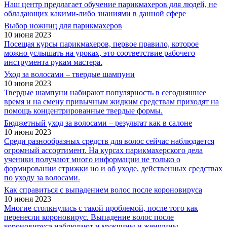
Наш центр предлагает обучение парикмахеров для людей, не
обладающих какими-либо знаниями в данной сфере
Выбор ножниц для парикмахеров
10 июня 2023
Посещая курсы парикмахеров, первое правило, которое
можно услышать на уроках, это соответствие рабочего
инструмента рукам мастера.
Уход за волосами – твердые шампуни
10 июня 2023
Твердые шампуни набирают популярность в сегодняшнее
время и на смену привычным жидким средствам приходят на
помощь концентрированные твердые формы.
Бюджетный уход за волосами – результат как в салоне
10 июня 2023
Среди разнообразных средств для волос сейчас наблюдается
огромный ассортимент. На курсах парикмахерского дела
ученики получают много информации не только о
формировании стрижки но и об уходе, действенных средствах
по уходу за волосами.
Как справиться с выпадением волос после короновируса
10 июня 2023
Многие столкнулись с такой проблемой, после того как
перенесли короновирус. Выпадение волос после
короновируса наблюдают и мужчины и женщины.