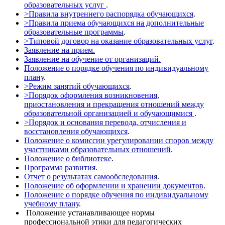
образовательных услуг
.
>Правила внутреннего распорядка обучающихся
.
>Правила приема обучающихся на дополнительные
образовательные программы
.
>
Типовой договор на оказание образовательных услуг
.
Заявление на прием.
Заявление на обучение от организаций.
Положение о порядке обу
чения по индивидуальному
плану
.
>
Режим занятий обучающихся
.
>Порядок оформления возникновения,
приостановления и прекращения отношений между
образовательной организацией и обучающимися
.
>Порядок и основания перевода, отчисления и
восстановления обучающихся
.
Положение о комиссии урегулировании споров между
участниками образовательных отношений
.
Положение о библиотеке
.
Программа развития
.
Отчет о результатах самообследования
.
Положение об оформлении и хранении документов
.
Положение о порядке обучения по индивидуальному
учебному плану
.
Положение устанавливающее нормы
профессиональной этики для педагогических