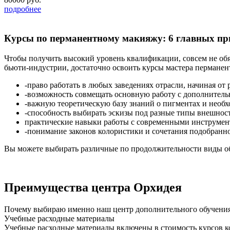
подробнее
Курсы по перманентному макияжу: 6 главных пр
Чтобы получить высокий уровень квалификации, совсем не обя
бьюти-индустрии, достаточно освоить курсы мастера перманен
-право работать в любых заведениях отрасли, начиная о
-возможность совмещать основную работу с дополнительн
-важную теоретическую базу знаний о пигментах и нео
-способность выбирать эскизы под разные типы внешност
практические навыки работы с современными инструмент
-понимание законов колористики и сочетания подобранно
Вы можете выбирать различные по продолжительности виды обу
Преимущества центра Орхидея
Почему выбираю именно наш центр дополнительного обучения
Учебные расходные материалы
Учебные расходные материалы включены в стоимость курсов 