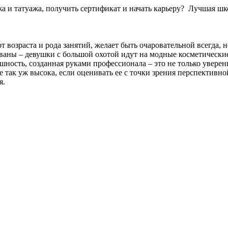
жа и татуажа, получить сертификат и начать карьеру? Лучшая ш
т возраста и рода занятий, желает быть очаровательной всегда,
аны – девушки с большой охотой идут на модные косметические
ешность, созданная руками профессионала – это не только увере
е так уж высока, если оценивать ее с точки зрения перспективн
я.