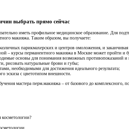
ичин выбрать прямо сейчас
зательно иметь профильное медицинское образование. Для подт
тного макияжа. Таким образом, вы получаете:
т различных парикмахерских и центров омоложения, и заканчив
ой – курсы перманентного макияжа в Москве может пройти и бу
бходимые основы для понимания возможных противопоказаний и 
и, рисовать натуральные брови и губы;
ами, необходимыми для достижения идеального результата;
го эскиза с цветотипом внешности.
чения мастера перм.макияжа – от базового до комплексного, по
 косметологии?
косметологии